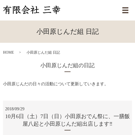
メ
小田原じんだ組 日記
HOME
小田原じんだ組 日記
小田原じんだ組の日記
小田原じんだの日々の活動について更新していきます。
2018/09/29
10月6日（土）7日（日）小田原おでん祭に、一膳飯
屋八起と小田原じんだ組出店します‼