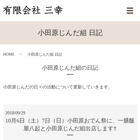
メ
小田原じんだ組 日記
HOME
小田原じんだ組 日記
小田原じんだ組の日記
小田原じんだの日々の活動について更新していきます。
2018/09/29
10月6日（土）7日（日）小田原おでん祭に、一膳飯
屋八起と小田原じんだ組出店します‼