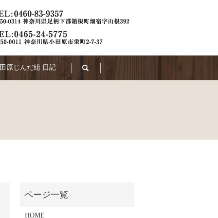
田原じんだ組 日記
search
HOME