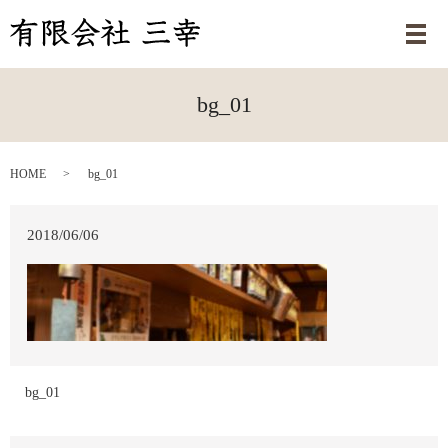
メ
bg_01
HOME
bg_01
2018/06/06
bg_01