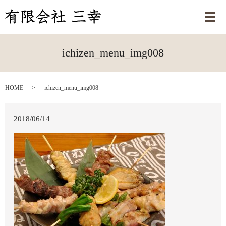
メ
ichizen_menu_img008
HOME
ichizen_menu_img008
2018/06/14