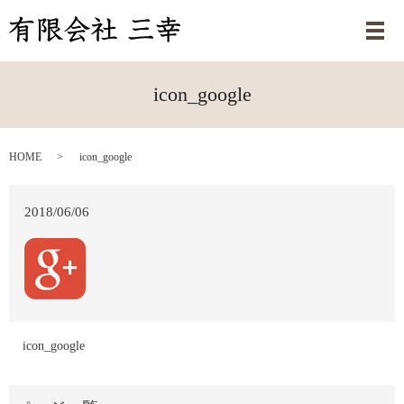
メ
icon_google
HOME
icon_google
2018/06/06
icon_google