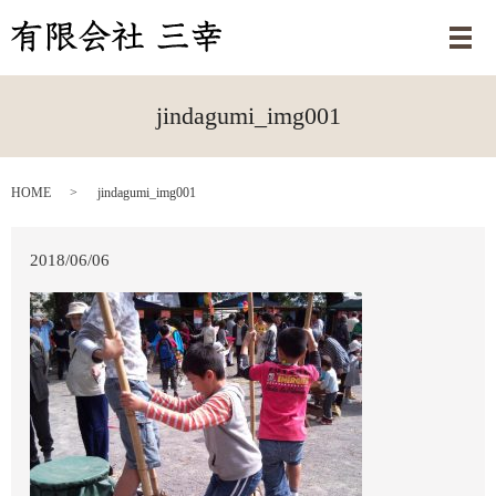
メ
jindagumi_img001
HOME
jindagumi_img001
2018/06/06