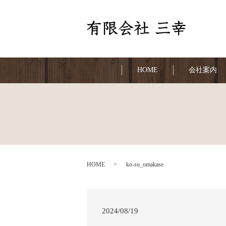
HOME
会社案内
HOME
ko-su_omakase
2024/08/19