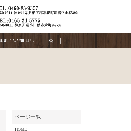
田原じんだ組 日記
search
HOME