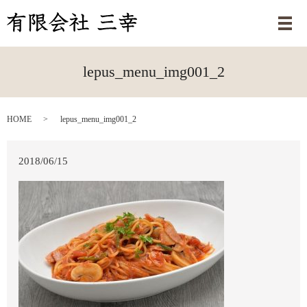
メ
lepus_menu_img001_2
HOME
lepus_menu_img001_2
2018/06/15