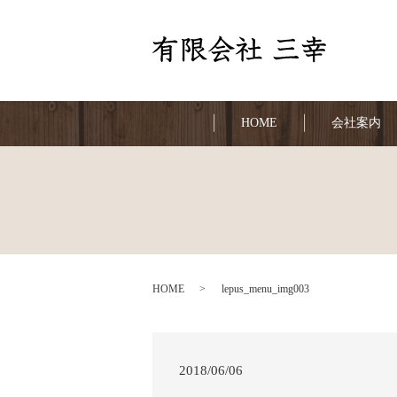
HOME
会社案内
HOME
lepus_menu_img003
2018/06/06