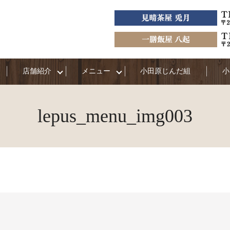
店舗紹介
メニュー
小田原じんだ組
小
lepus_menu_img003