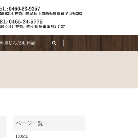
田原じんだ組 日記
search
HOME