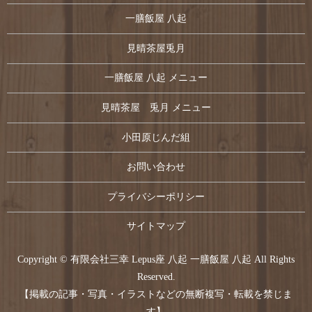
一膳飯屋 八起
見晴茶屋兎月
一膳飯屋 八起 メニュー
見晴茶屋 兎月 メニュー
小田原じんだ組
お問い合わせ
プライバシーポリシー
サイトマップ
Copyright © 有限会社三幸 Lepus座 八起 一膳飯屋 八起 All Rights
Reserved.
【掲載の記事・写真・イラストなどの無断複写・転載を禁じま
す】