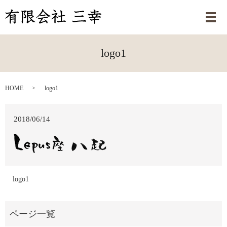
メ
logo1
HOME
logo1
2018/06/14
logo1