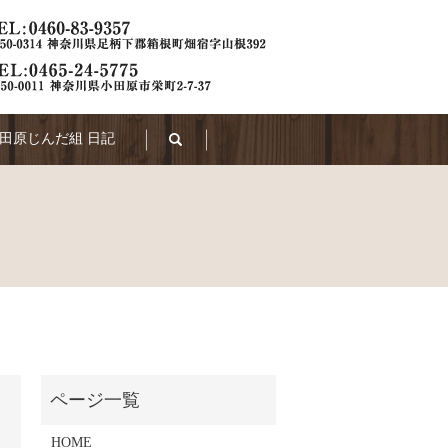
田原じんだ組 日記
search
HOME