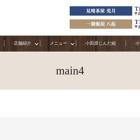
店舗紹介
メニュー
小田原じんだ組
小
main4